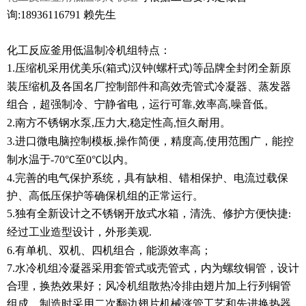
询:18936116791 赖先生
化工反应釜用低温制冷机组特点：
1.压缩机采用
优美乐
(
箱式
汉钟
螺杆式
等品牌全封闭全新原
)
(
)
装压缩机及各国名厂控制部件和高效壳管式冷凝器、蒸发器
组合，超强制冷、宁静省电，运行可靠
,
效率高
噪音低。
,
2.南方不锈钢
水泵
,
压力大
稳定性高
恒久耐用。
,
,
3.
进口微电脑控制模板
操作简便，精度高
使用范围广，能控
,
,
制水温于
-70°
至
0°
以内。
C
C
4.
完善的电气保护系统，具有缺相、错相保护、电流过载保
护、高低压保护等确保机组的正常运行。
5.
独有全新设计之不锈钢开放式水箱，清洗、修护方便快捷
:
经过工业造型设计，外形美观
.
6.
有单机、双机、四机组合，能源效率高；
7.
水冷机组冷凝器采用套管式或壳管式，内为螺纹铜管，设计
合理，换热效果好；风冷机组散热冷排由翅片加上行列铜管
组成，制造时采用二次翻边翅片机械涨管工艺和先进换热器