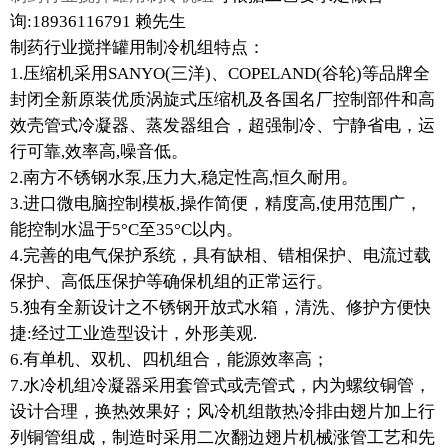
询:18936116791 赖先生
制药行业搅拌罐用制冷机组特点：
1.压缩机采用SANYO(三洋)、COPELAND(谷轮)等品牌全
封闭全新原装优质涡旋式压缩机及各国名厂控制部件和高
效壳管式冷凝器、蒸发器组合，超强制冷、宁静省电，运
行可靠,效率高,噪音低。
2.南方不锈钢水泵,压力大,稳定性高,恒久耐用。
3.进口微电脑控制模板,操作简便，精度高,使用范围广，
能控制水温于5°C至35°C以内。
4.完善的电气保护系统，具有缺相、错相保护、电流过载
保护、高低压保护等确保机组的正常运行。
5.独有全新设计之不锈钢开放式水箱，清洗、修护方便快
捷:经过工业造型设计，外形美观.
6.有单机、双机、四机组合，能源效率高；
7.水冷机组冷凝器采用套管式或壳管式，内为螺纹铜管，
设计合理，换热效果好；风冷机组散热冷排由翅片加上行
列铜管组成，制造时采用二次翻边翅片机械涨管工艺和先