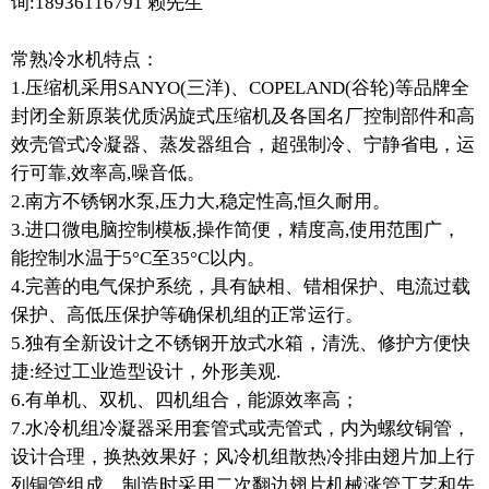
询:18936116791 赖先生
常熟冷水机特点：
1.压缩机采用SANYO(三洋)、COPELAND(谷轮)等品牌全
封闭全新原装优质涡旋式压缩机及各国名厂控制部件和高
效壳管式冷凝器、蒸发器组合，超强制冷、宁静省电，运
行可靠,效率高,噪音低。
2.南方不锈钢水泵,压力大,稳定性高,恒久耐用。
3.进口微电脑控制模板,操作简便，精度高,使用范围广，
能控制水温于5°C至35°C以内。
4.完善的电气保护系统，具有缺相、错相保护、电流过载
保护、高低压保护等确保机组的正常运行。
5.独有全新设计之不锈钢开放式水箱，清洗、修护方便快
捷:经过工业造型设计，外形美观.
6.有单机、双机、四机组合，能源效率高；
7.水冷机组冷凝器采用套管式或壳管式，内为螺纹铜管，
设计合理，换热效果好；风冷机组散热冷排由翅片加上行
列铜管组成，制造时采用二次翻边翅片机械涨管工艺和先